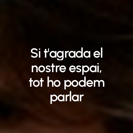
Si
t'agrada
el
nostre
espai,
tot
ho
podem
parlar