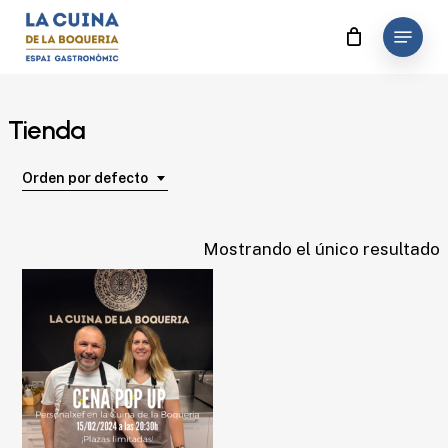
Skip
Menu
to
Close
main
Menu
content
Tienda
Orden por defecto
Mostrando el único resultado